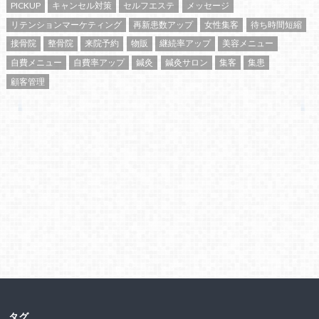
PICKUP
キャンセル対策
セルフエステ
メッセージ
リテンションマーケティング
再新患数アップ
女性集客
待ち時間短縮
接骨院
整骨院
来院予約
物販
継続率アップ
美容メニュー
自費メニュー
自費率アップ
鍼灸
鍼灸サロン
集客
集患
顧客管理
タグ