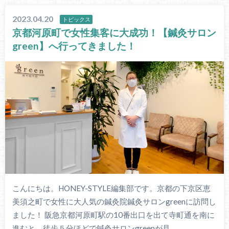
2023.04.20
トピックス
京都河原町で女性集客に大成功！【鍼灸サロン
green】へ行ってきました！
こんにちは。HONEY-STYLE編集部です。京都の下京区恵
美須之町で女性に大人気の鍼灸院鍼灸サロンgreenに訪問し
ました！ 阪急京都河原町駅の10番出口を出て寺町通を南に
進むと、徒歩５分ほどで鍼灸サロンgreenが見…