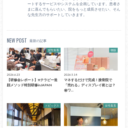
ートするサービスやシステムを企画しています。患者さ
まに喜んでもらいたい、院をもっと成長させたい、そん
な先生方のサポートしていきます。
NEW POST
最新の記事
女性集客
物販
2026.6.23
2026.5.14
【研修会レポート】πテラピー造
マネするだけで完成！接骨院で
顔メソッド特別研修inJAPAN
「売れる」ディスプレイ術とは？
㊙ワ…
トピックス
女性集客