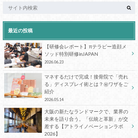
最近の投稿
【研修会レポート】πテラピー造顔メ
ソッド特別研修inJAPAN
2026.06.23
マネするだけで完成！接骨院で「売れ
る」ディスプレイ術とは？㊙ワザをご
紹介
2026.05.14
大阪の新たなランドマークで、業界の
未来を語り合う。「伝統と革新」が交
差する【アトライノベーションラボ
2026】