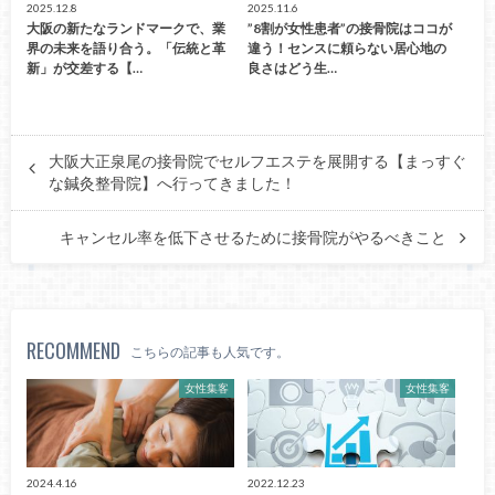
2025.12.8
2025.11.6
大阪の新たなランドマークで、業
”8割が女性患者”の接骨院はココが
界の未来を語り合う。「伝統と革
違う！センスに頼らない居心地の
新」が交差する【…
良さはどう生…
大阪大正泉尾の接骨院でセルフエステを展開する【まっすぐ
な鍼灸整骨院】へ行ってきました！
キャンセル率を低下させるために接骨院がやるべきこと
RECOMMEND
こちらの記事も人気です。
女性集客
女性集客
2024.4.16
2022.12.23