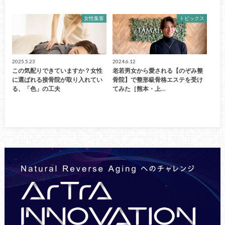
女性集客
トピックス
2025.5.23
2024.6.12
この気配りできていますか？女性
老若男女から愛される【のぞみ整
に選ばれる接骨院が取り入れてい
骨院】で整形級骨格エステを受け
る、「色」の工夫
てみた［熊本・上…