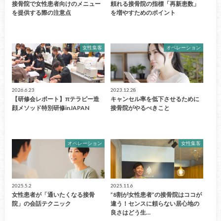
接骨院で女性患者向けのメニュー
頼れる接骨院の指標「再新患数」
を提供する際の注意点
を増やすためのポイント
女性集客
オペレーション
2026.6.23
2023.12.28
【研修会レポート】πテラピー造
キャンセル率を低下させるために
顔メソッド特別研修inJAPAN
接骨院がやるべきこと
オペレーション
女性集客
2025.5.2
2025.11.6
女性患者が「通いたくなる接骨
”8割が女性患者”の接骨院はココが
院」の会話テクニック
違う！センスに頼らない居心地の
良さはどう生…