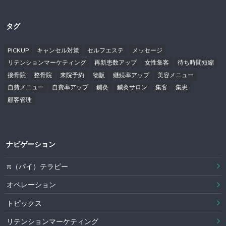
タグ
PICKUP
キャンセル対策
セルフエステ
メッセージ
リテンションマーケティング
再新患数アップ
女性集客
待ち時間短縮
接骨院
整骨院
来院予約
物販
継続率アップ
美容メニュー
自費メニュー
自費率アップ
鍼灸
鍼灸サロン
集客
集患
顧客管理
ナビゲーション
π（パイ）テラピー
オペレーション
トピックス
リテンションマーケティング