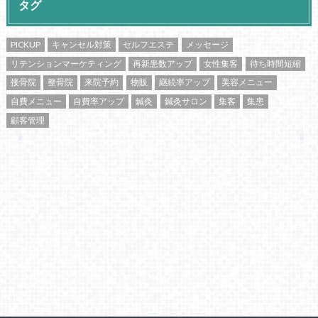
タグ
PICKUP
キャンセル対策
セルフエステ
メッセージ
リテンションマーケティング
再新患数アップ
女性集客
待ち時間短縮
接骨院
整骨院
来院予約
物販
継続率アップ
美容メニュー
自費メニュー
自費率アップ
鍼灸
鍼灸サロン
集客
集患
顧客管理