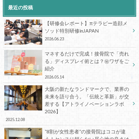
最近の投稿
【研修会レポート】πテラピー造顔メ
ソッド特別研修inJAPAN
2026.06.23
マネするだけで完成！接骨院で「売れ
る」ディスプレイ術とは？㊙ワザをご
紹介
2026.05.14
大阪の新たなランドマークで、業界の
未来を語り合う。「伝統と革新」が交
差する【アトライノベーションラボ
2026】
2025.12.08
”8割が女性患者”の接骨院はココが違
う！センスに頼らない居心地の良さは